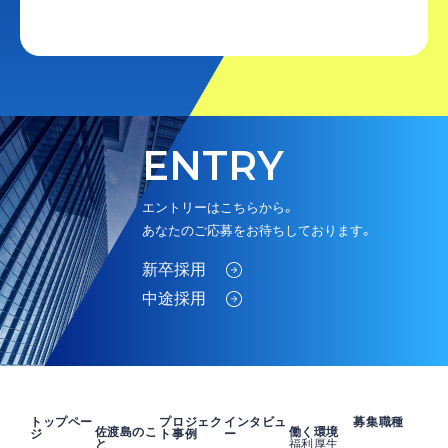
ENTRY
エントリーはこちらから。
あなたのご応募をお待ちしております。
新卒採用
中途採用
トップペー
プロジェク
インタビュ
募集職種
佐渡島のこ
働く環境
ジ
ト事例
ー
と
福利厚生