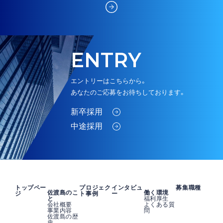
ENTRY
エントリーはこちらから。
あなたのご応募をお待ちしております。
新卒採用
中途採用
トップペー
プロジェク
インタビュ
募集職種
佐渡島のこ
働く環境
ジ
ト事例
ー
と
福利厚生
会社概要
よくある質
事業内容
問
佐渡島の歴
史