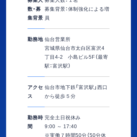
募集人
募集人数：１名
数・募
募集背景：体制強化による増
集背景
員
勤務地
仙台営業所
宮城県仙台市太白区富沢4
丁目4-2 小島ビル5F（最寄
駅：富沢駅）
アクセ
仙台市地下鉄「富沢駅」西口
ス
から徒歩５分
勤務時
完全土日祝休み
間
9:00 ～ 17:40
※実働７時間50分（50分休